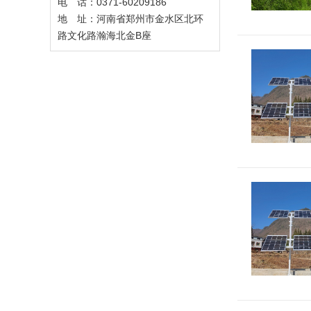
电 话：0371-60209186
地 址：河南省郑州市金水区北环
路文化路瀚海北金B座